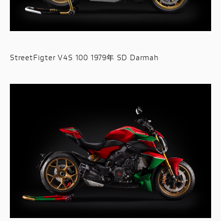
StreetFigter V4S 100 1979年 SD Darmah