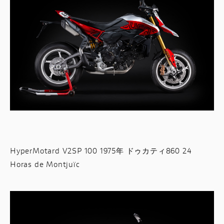
HyperMotard V2SP 100 1975年 ドゥカティ860 24
Horas de Montjuïc