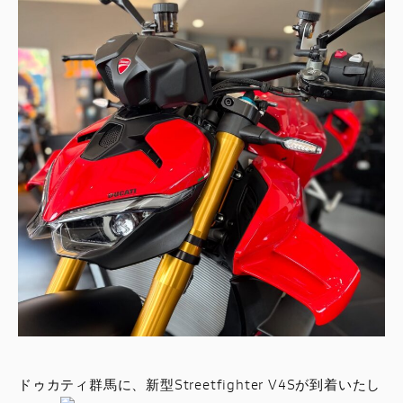
ドゥカティ群馬に、新型Streetfighter V4Sが到着いたし